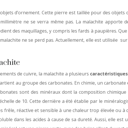
es objets d’ornement. Cette pierre est taillée pour des obje
millimètre ne se verra même pas. La malachite apporte des 
grédient des maquillages, y compris les fards à paupières. Que
 malachite ne se perd pas. Actuellement, elle est utilisée su
achite
ements de cuivre, la malachite a plusieurs
caractéristiques
partient au groupe des carbonates. En chimie, un carbonate e
rbonates sont des minéraux dont la composition chimique est
 échelle de 10. Cette dernière a été établie par le minéralogi
ès frêle, réactive et sensible à une chaleur trop élevée ou à 
soluble dans les acides à cause de sa dureté. Aussi, elle est