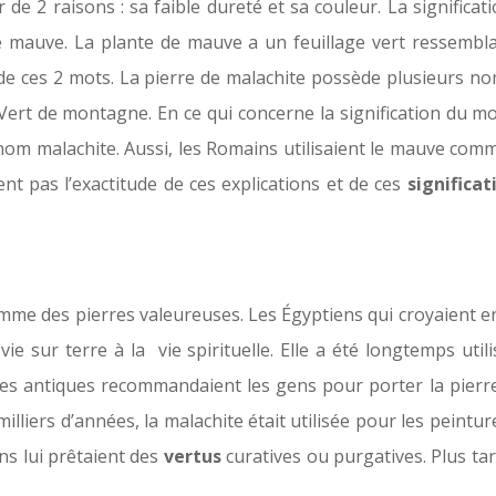
ir de 2 raisons : sa faible dureté et sa couleur. La signific
re mauve. La plante de mauve a un feuillage vert ressembl
e ces 2 mots. La pierre de malachite possède plusieurs nom
 Vert de montagne. En ce qui concerne la signification du mo
 nom malachite. Aussi, les Romains utilisaient le mauve com
nt pas l’exactitude de ces explications et de ces
significat
me des pierres valeureuses. Les Égyptiens qui croyaient en la
ie sur terre à la vie spirituelle. Elle a été longtemps uti
 les antiques recommandaient les gens pour porter la pier
lliers d’années, la malachite était utilisée pour les peintu
ns lui prêtaient des
vertus
curatives ou purgatives. Plus tard