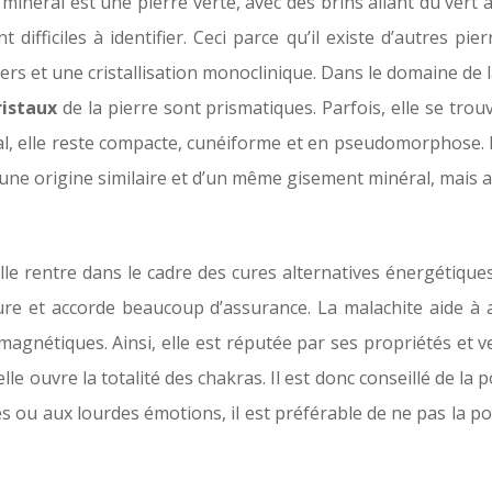
 Ce minéral est une pierre verte, avec des brins allant du v
 difficiles à identifier. Ceci parce qu’il existe d’autres 
et une cristallisation monoclinique. Dans le domaine de la 
ristaux
de la pierre sont prismatiques. Parfois, elle se tro
al, elle reste compacte, cunéiforme et en pseudomorphose. P
d’une origine similaire et d’un même gisement minéral, mais a
le rentre dans le cadre des cures alternatives énergétique
ssure et accorde beaucoup d’assurance. La malachite aide 
omagnétiques. Ainsi, elle est réputée par ses propriétés et 
 elle ouvre la totalité des chakras. Il est donc conseillé de 
 ou aux lourdes émotions, il est préférable de ne pas la por