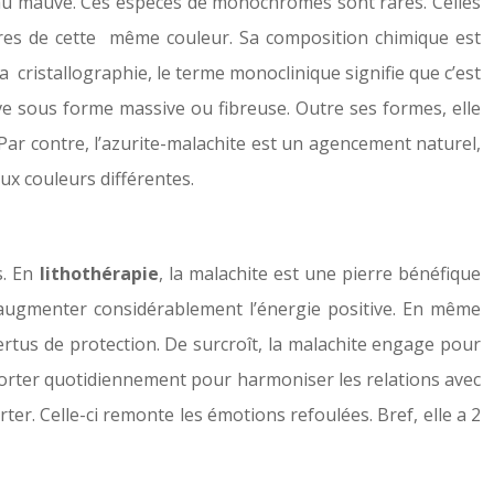
ert au mauve. Ces espèces de monochromes sont rares. Celles
pierres de cette même couleur. Sa composition chimique est
cristallographie, le terme monoclinique signifie que c’est
uve sous forme massive ou fibreuse. Outre ses formes, elle
ar contre, l’azurite-malachite est un agencement naturel,
ux couleurs différentes.
s. En
lithothérapie
, la malachite est une pierre bénéfique
à augmenter considérablement l’énergie positive. En même
vertus de protection. De surcroît, la malachite engage pour
la porter quotidiennement pour harmoniser les relations avec
ter. Celle-ci remonte les émotions refoulées. Bref, elle a 2