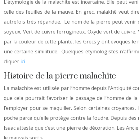
L’étymologie de la malachite est incertaine. Elle peut ven
celle des feuilles de la mauve. En grec, malakhê veut di
autrefois très répandue. Le nom de la pierre peut venir d
soyeux, Vert de cuivre ferrugineux, Oxyde vert de cuivre,
par la couleur de cette plante, les Grecs y ont évoqués le
une certaine similitude. Quelques étymologistes n’affirme
cliquer
ici
Histoire de la pierre malachite
La malachite est utilisée par l’homme depuis l’Antiquité com
que cela pourrait favoriser le passage de l’homme de la v
l’employer pour se maquiller. Selon certaines croyances,
poche parce qu’elle protège contre la foudre. Depuis des mi
Isaac atteste que c’est une pierre de décoration. Les Ancie
le mauvais sort ».