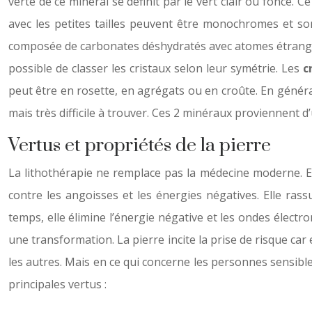
verte de ce minéral se définit par le vert clair ou foncé.
avec les petites tailles peuvent être monochromes et sont
composée de carbonates déshydratés avec atomes étrangers 
possible de classer les cristaux selon leur symétrie. Les
c
peut être en rosette, en agrégats ou en croûte. En génér
mais très difficile à trouver. Ces 2 minéraux proviennent 
Vertus et propriétés de la pierre
La lithothérapie ne remplace pas la médecine moderne. El
contre les angoisses et les énergies négatives. Elle ra
temps, elle élimine l’énergie négative et les ondes électr
une transformation. La pierre incite la prise de risque car
les autres. Mais en ce qui concerne les personnes sensibles
principales vertus :