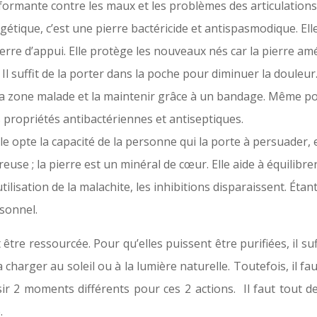
rmante contre les maux et les problèmes des articulations. 
tique, c’est une pierre bactéricide et antispasmodique. Elle a
 pierre d’appui. Elle protège les nouveaux nés car la pierre am
l suffit de la porter dans la poche pour diminuer la douleur.
e la zone malade et la maintenir grâce à un bandage. Même p
s propriétés antibactériennes et antiseptiques.
le opte la capacité de la personne qui la porte à persuader
reuse ; la pierre est un minéral de cœur. Elle aide à équilibr
utilisation de la malachite, les inhibitions disparaissent. Ét
sonnel.
tre ressourcée. Pour qu’elles puissent être purifiées, il suf
de la charger au soleil ou à la lumière naturelle. Toutefois, 
isir 2 moments différents pour ces 2 actions. Il faut tout 
.