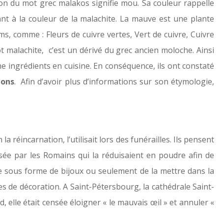
ation du mot grec malakos signifie mou. Sa couleur rappelle
ant à la couleur de la malachite. La mauve est une plante
s, comme : Fleurs de cuivre vertes, Vert de cuivre, Cuivre
t malachite, c’est un dérivé du grec ancien moloche. Ainsi
me ingrédients en cuisine. En conséquence, ils ont constaté
ions
. Afin d’avoir plus d’informations sur son étymologie,
 réincarnation, l’utilisait lors des funérailles. Ils pensent
lisée par les Romains qui la réduisaient en poudre afin de
re sous forme de bijoux ou seulement de la mettre dans la
res de décoration. A Saint-Pétersbourg, la cathédrale Saint-
, elle était censée éloigner « le mauvais œil » et annuler «