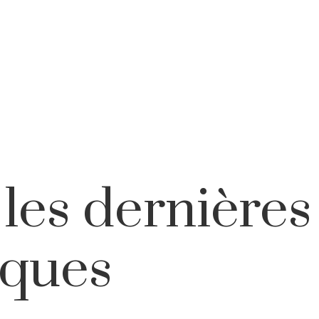
 les dernière
iques